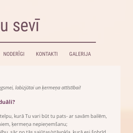
bu sevī
NODERĪGI
KONTAKTI
GALERIJA
gsmei, labizjūtai un ķermeņa attīstībai!
duāli?
telpu, kurā Tu vari būt tu pats- ar savām bailēm,
miem, ķermeņa nepieņemšanu;
bu, sāc no tās sajūtas/stāvokļa, kurā esi šobrīd.