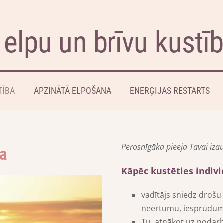
 elpu un brīvu kustī
TĪBA
APZINĀTĀ ELPOŠANA
ENERĢIJAS RESTARTS
Perosnīgāka pieeja Tavai izau
ba
Kāpēc kustēties indivi
vadītājs sniedz drošu 
neērtumu, iesprūdu
Tu, atnākot uz nodarbī