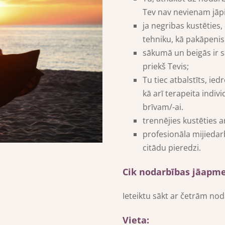
Tev nav nevienam jāpi
ja negribas kustēties,
tehniku, kā pakāpenis
sākumā un beigās ir 
priekš Tevis;
Tu tiec atbalstīts, ie
kā arī terapeita indivi
brīvam/-ai.
trennējies kustēties ar
profesionāla mijiedar
citādu pieredzi.
Cik nodarbības jāapm
Ieteiktu sākt ar četrām noda
Vieta: