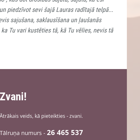
 un piedzīvot sevi šajā Lauras radītajā telpā...
 sevis sajušana, saklausīšana un ļaušanās
ka Tu vari kustēties tā, kā Tu vēlies, nevis tā
Zvani!
Ātrākais veids, kā pieteikties - zvani.
26 465 537
Tālruņa numurs -