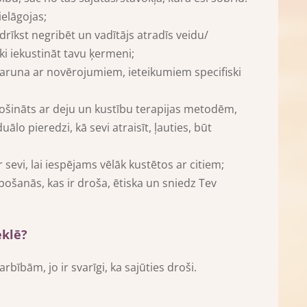
elāgojas;
 drīkst negribēt un vadītājs atradīs veidu/
ki iekustināt tavu ķermeni;
saruna ar novērojumiem, ieteikumiem specifiski
drošināts ar deju un kustību terapijas metodēm,
duālo pieredzi, kā sevi atraisīt, ļauties, būt
 sevi, lai iespējams vēlāk kustētos ar citiem;
bošanās, kas ir droša, ētiska un sniedz Tev
eklē?
rbībām, jo ir svarīgi, ka sajūties droši.