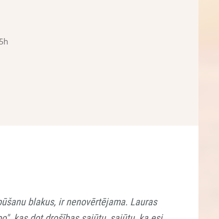
,5h
būšanu blakus, ir nenovērtējama. Lauras
o", kas dot drošības sajūtu, sajūtu, ka esi