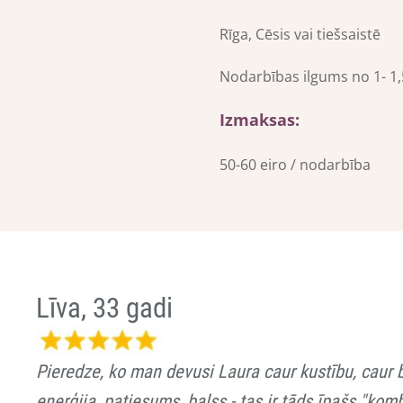
Rīga, Cēsis vai tiešsaistē
Nodarbības ilgums no 1- 1
Izmaksas:
50-60 eiro / nodarbība
Līva, 33 gadi
Pieredze, ko man devusi Laura caur kustību, caur 
enerģija, patiesums, balss - tas ir tāds īpašs "komb